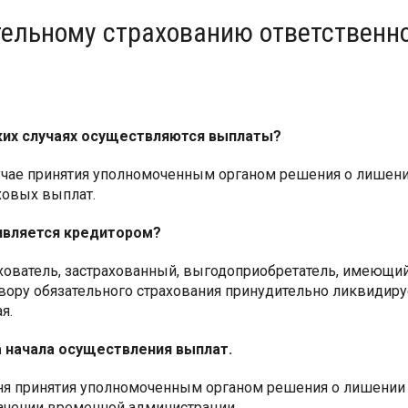
тельному страхованию ответственн
ких случаях осуществляются выплаты?
учае принятия уполномоченным органом решения о лишени
ховых выплат.
является кредитором?
хователь, застрахованный, выгодоприобретатель, имеющий
вору обязательного страхования принудительно ликвидиру
я.
 начала осуществления выплат.
ня принятия уполномоченным органом решения о лишении 
ачении временной администрации.