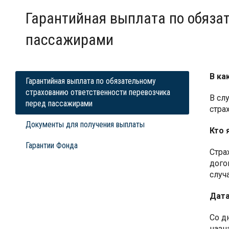
Гарантийная выплата по обяза
пассажирами
В ка
Гарантийная выплата по обязательному
страхованию ответственности перевозчика
В сл
перед пассажирами
стра
Документы для получения выплаты
Кто 
Гарантии Фонда
Стра
дого
случа
Дата
Со д
назн