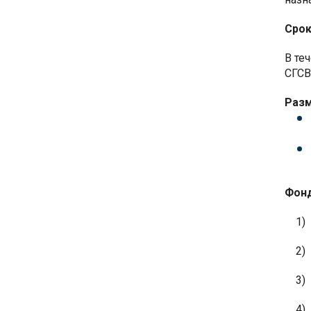
Срок
В те
СГСВ
Разм
Фонд
1)
2)
3)
4)