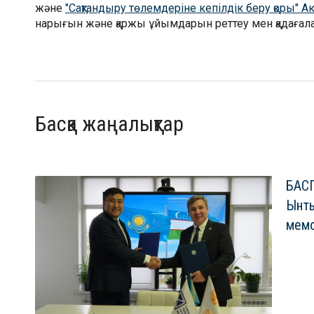
және
"Сақтандыру төлемдеріне кепілдік беру қоры" 
нарығын және қаржы ұйымдарын реттеу мен қадағалау
Басқа жаңалықтар
БАСП
Ынт
мемо