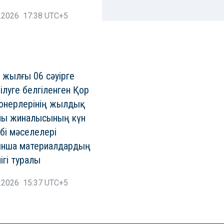
.2026 17:38 UTC+5
 жылғы 06 сәуірге
зілуге белгіленген Қор
онерлерінің жылдық
пы жиналысының күн
ібі мәселелері
ынша материалдардың
лігі туралы
.2026 15:37 UTC+5