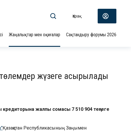
Қазақ
сі
Жаңалықтар мен оқиғалар
Сақтандыру форумы 2026
к төлемдер жүзеге асырылады
ы кредиторына жалпы сомасы 7 510 904 теңгеге
ы"
Қазақстан Республикасының Заңымен