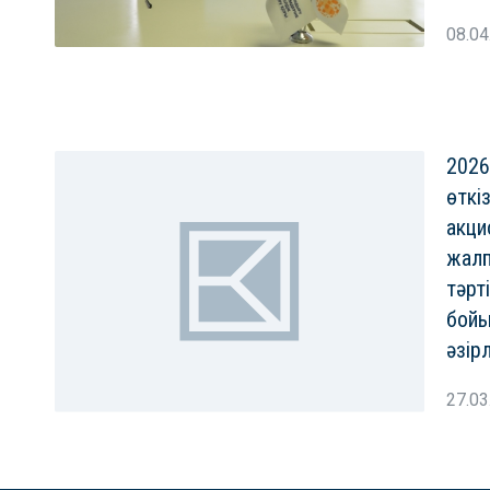
08.04
2026
өткі
акци
жал
тәрт
бой
әзір
27.03