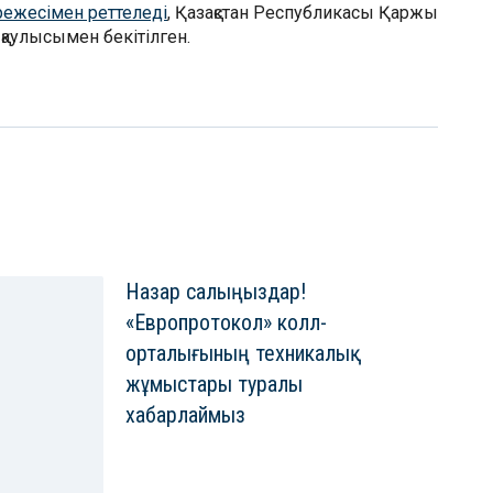
режесімен реттеледі
, Қазақстан Республикасы Қаржы
қаулысымен бекітілген.
Назар салыңыздар!
«Европротокол» колл-
орталығының техникалық
жұмыстары туралы
хабарлаймыз