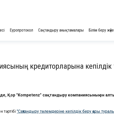
есі
Еуропротокол
Сақтандыру анықтамалары
Білім беру жүйе
ниясының кредиторларына кепілді
імде, Қор "Kompetenz" сақтандыру компаниясының он алт
 тәртібі
"Сақтандыру төлемдеріне кепілдік беру қоры турал