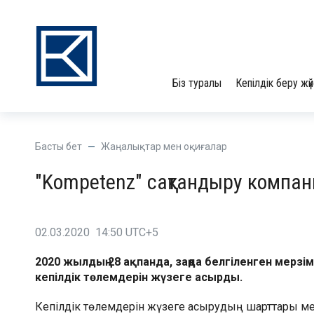
Біз туралы
Кепілдік беру жүй
Басты бет
Жаңалықтар мен оқиғалар
"Kompetenz" сақтандыру компа
02.03.2020 14:50 UTC+5
2020 жылдың 28 ақпанда, заңда белгіленген мерз
кепілдік төлемдерін жүзеге асырды.
Кепілдік төлемдерін жүзеге асырудың шарттары мен