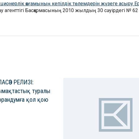
Акционерлік қоғамының кепілдік төлемдерін жүзеге асыру Е
 агенттігі Басқармасының 2010 жылдың 30 сәуірдегі № 62 
АСӨЗ РЕЛИЗІ:
ымақтастық туралы
рандумға қол қою