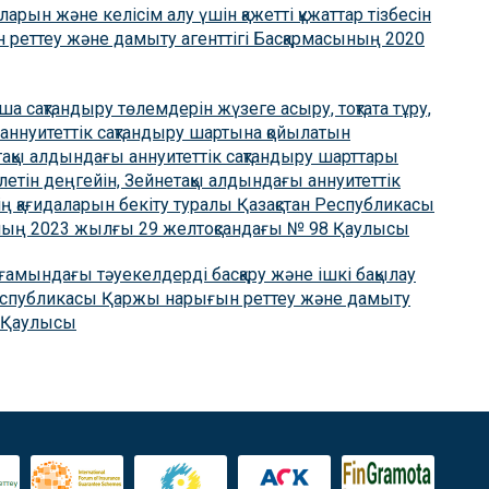
ларын және келісім алу үшін қажетті құжаттар тізбесін
 реттеу және дамыту агенттігі Басқармасының 2020
 сақтандыру төлемдерін жүзеге асыру, тоқтата тұру,
ы аннуитеттік сақтандыру шартына қойылатын
қы алдындағы аннуитеттік сақтандыру шарттары
етін деңгейін, Зейнетақы алдындағы аннуитеттік
ң қағидаларын бекіту туралы Қазақстан Республикасы
ының 2023 жылғы 29 желтоқсандағы № 98 Қаулысы
оғамындағы тәуекелдерді басқару және ішкі бақылау
 Республикасы Қаржы нарығын реттеу және дамыту
3 Қаулысы