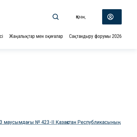
Қазақ
сі
Жаңалықтар мен оқиғалар
Сақтандыру форумы 2026
. 3 маусымдағы № 423-II Қазақстан Республикасының