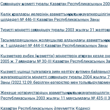
Сақтандыру қызметі туралы Қазақстан Республикасының 200
Көлік құралдары иелерінің азаматтық-құқықтық жауапкершіліг
шілдедегі № 446-ІІ Қазақстан Республикасының Заңы
Туристі мiндеттi сақтандыру туралы 2003 жылғы 31 желтоқ
Тасымалдаушының жолаушылар алдындағы азаматтық-құқықты
ж. 1 шілдедегі № 444-II Қазақстан Республикасының Заңы
Қызметкер еңбек (қызметтiк) мiндеттерiн атқарған кезде о
2005 ж. 7 ақпандағы № 30-III Қазақстан Республикасының З
Қызметi үшiншi тұлғаларға зиян келтiру қаупiмен байланысты
жауапкершiлiгiн мiндеттi сақтандыру туралы 2004 жылғы 7
Заңы (2022.12.09. берілген өзгерістер мен толықтыруларме
Жекеше нотариустардың азаматтық-құқықтық жауапкершiлiгiн 
Республикасының 2003 жылғы 11 маусымдағы № 435-II 
Қазақстан Республикасының Әлеуметтік Кодексі