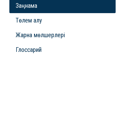
Заңнама
Төлем алу
Жарна мөлшерлері
Глоссарий