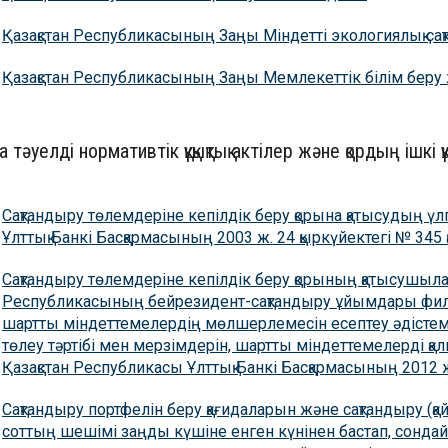
Қазақстан Республикасының Заңы Міндетті экологиялық са
Қазақстан Республикасының Заңы Мемлекеттік білім беру 
а тәуелді нормативтік құқықтық актілер және қордың ішкі 
Сақтандыру төлемдеріне кепілдік беру қорына қатысудың үл
Ұлттық Банкі Басқармасының 2003 ж. 24 қыркүйектегі № 345
Сақтандыру төлемдеріне кепілдік беру қорының қатысушыл
Республикасының бейрезидент-сақтандыру ұйымдары фил
шартты міндеттемелердің мөлшерлемесін есептеу әдістем
төлеу тәртібі мен мерзімдерін, шартты міндеттемелерді қал
Қазақстан Республикасы Ұлттық Банкі Басқармасының 201
Сақтандыру портфелін беру қағидаларын және сақтандыру (қ
соттың шешімі заңды күшіне енген күнінен бастап, сондай-а