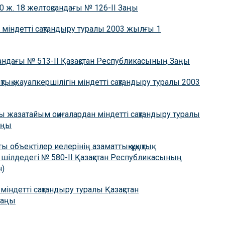
0 ж. 18 желтоқсандағы № 126-II Заңы
ін міндетті сақтандыру туралы 2003 жылғы 1
сандағы № 513-ІІ Қазақстан Республикасының Заңы
қ жауапкершілігін міндетті сақтандыру туралы 2003
ны жазатайым оқиғалардан мiндеттi сақтандыру туралы
аңы
 объектiлер иелерiнiң азаматтық-құқықтық
 шілдедегі № 580-II Қазақстан Республикасының
н)
мiндеттi сақтандыру туралы Қазақстан
Заңы