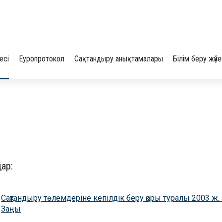
есі
Еуропротокол
Сақтандыру анықтамалары
Білім беру жүйе
ар:
Сақтандыру төлемдеріне кепілдік беру қоры туралы 2003 ж
Заңы