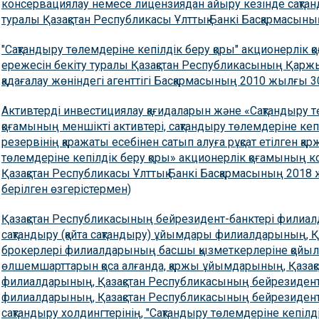
консервациялау немесе лицензиядан айыру кезінде сақтан
туралы Қазақстан Республикасы Ұлттық Банкі Басқармасын
"Сақтандыру төлемдеріне кепілдік беру қоры" акционерлік
ережесін бекіту туралы Қазақстан Республикасының Қар
қадағалау жөніндегі агенттігі Басқармасының 2010 жылғы 3
Активтерді инвестициялау қағидаларын және «Сақтандыру т
қоғамының меншікті активтері, сақтандыру төлемдеріне кеп
резервінің қаражаты есебінен сатып алуға рұқсат етілген қ
төлемдеріне кепілдік беру қоры» акционерлік қоғамының к
Қазақстан Республикасы Ұлттық Банкі Басқармасының 201
берілген өзгерістермен)
Қазақстан Республикасының бейрезидент-банктері филиа
сақтандыру (қайта сақтандыру) ұйымдары филиалдарының, 
брокерлері филиалдарының басшы қызметкерлеріне қойылат
өлшемшарттарын қоса алғанда, қаржы ұйымдарының, Қазақ
филиалдарының, Қазақстан Республикасының бейрезидент-с
филиалдарының, Қазақстан Республикасының бейрезидент
сақтандыру холдингтерінің, "Сақтандыру төлемдеріне кепіл