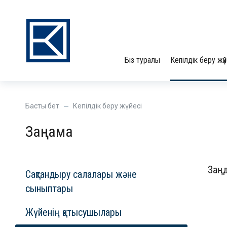
Біз туралы
Кепілдік беру жүй
Басты бет
Кепілдік беру жүйесі
Заңнама
Заңд
Сақтандыру салалары және
сыныптары
Жүйенің қатысушылары