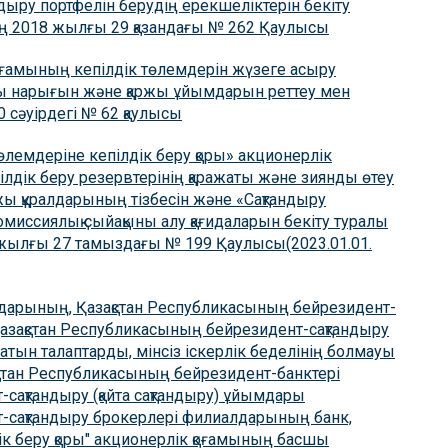
дыру портфелін берудің ерекшеліктерін бекіту
ың 2018 жылғы 29 қазандағы № 262 Қаулысы
 қоғамының кепілдік төлемдерін жүзеге асыру
жы нарығын және қаржы ұйымдарын реттеу мен
0 сәуірдегі № 62 қаулысы
өлемдеріне кепілдік беру қоры» акционерлік
ілдік беру резервтерінің қаражаты және зиянды өтеу
аржы құралдарының тізбесін және «Сақтандыру
омиссиялық сыйақыны алу қағидаларын бекіту туралы
8 жылғы 27 тамыздағы № 199 Қаулысы(2023.01.01.
лдарының, Қазақстан Республикасының бейрезидент-
Қазақстан Республикасының бейрезидент-сақтандыру
ын талаптарды, мінсіз іскерлік беделінің болмауы
стан Республикасының бейрезидент-банктері
ақтандыру (қайта сақтандыру) ұйымдары
-сақтандыру брокерлері филиалдарының банк,
дік беру қоры" акционерлік қоғамының басшы