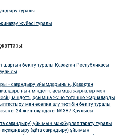
қтандыру туралы
жинақтау жүйесі туралы
құжаттары:
гі шартын бекіту туралы Қазақстан Республикасы
 қаулысы
ары - сақтандыру ұйымдарының, Қазақстан
иалдарының міндетті, қосымша жарналар мен
есін, міндетті, қосымша және төтенше жарналарды
ыптастыру мен есепке алу тәртібін бекіту туралы
2 жылғы 24 желтоқсандағы № 387 Қаулысы
айта сақтандыру) ұйымын мәжбүрлеп тарату туралы
қ сақтандыру (қайта сақтандыру) ұйымын