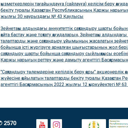
қызметкерлерін тағайындауға (сайлауға) келісім беру қағида
бекіту туралы Қазақстан Республикасының Қаржы нарығын
жылғы 30 наурыздағы № 43 Қаулысы
Зейнетақы алдындағы аннуитеттік сақтандыру шарты бойынша
қайта бастау және тоқтату қағидаларын, Зейнетақы алдындағ
талаптарды және сақтандыру ұйымының жасалатын зейнета
бойынша істі жүргізуге арналған шығыстарының жол беріл
сақтандыру шарты бойынша сақтандыру сыйлықақысы есебіні
Қаржы нарығын реттеу және дамыту агенттігі Басқармас
"Сақтандыру төлемдеріне кепілдік беру қоры" акционерлік қ
жүйесіне қойылатын талаптарды бекіту туралы Қазақстан
агенттігі Басқармасының 2022 жылғы 12 қыркүйектегі № 6
✆ 2570