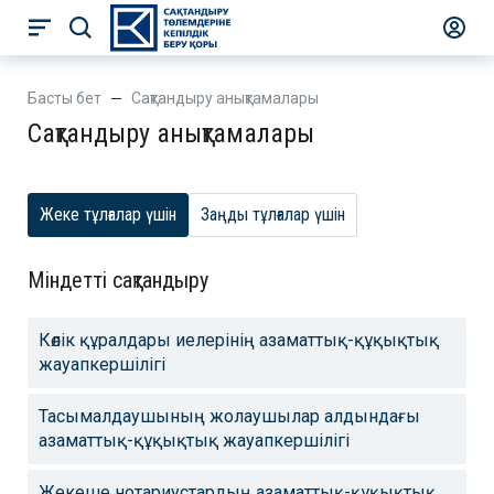
Басты бет
Сақтандыру анықтамалары
Сақтандыру анықтамалары
Жеке тұлғалар үшін
Заңды тұлғалар үшін
Міндетті сақтандыру
Көлік құралдары иелерінің азаматтық-құқықтық
жауапкершілігі
Тасымалдаушының жолаушылар алдындағы
азаматтық-құқықтық жауапкершілігі
Жекеше нотариустардың азаматтық-құқықтық