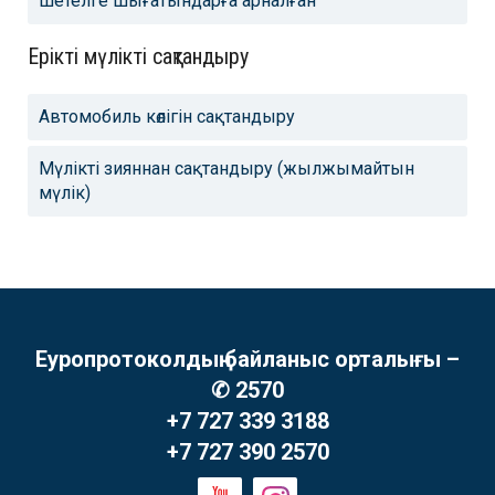
шетелге шығатындарға арналған
Ерікті мүлікті сақтандыру
Автомобиль көлігін сақтандыру
Мүлікті зияннан сақтандыру (жылжымайтын
мүлік)
Еуропротоколдың байланыс орталығы –
✆ 2570
+7 727 339 3188
+7 727 390 2570