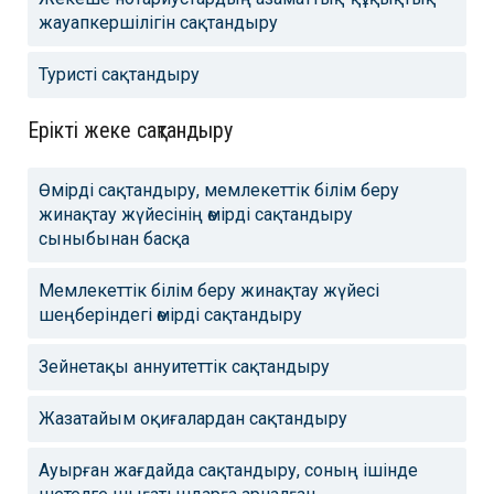
жауапкершілігін сақтандыру
Туристі сақтандыру
Ерікті жеке сақтандыру
Өмірді сақтандыру, мемлекеттік білім беру
жинақтау жүйесінің өмірді сақтандыру
сыныбынан басқа
Мемлекеттік білім беру жинақтау жүйесі
шеңберіндегі өмірді сақтандыру
Зейнетақы аннуитеттік сақтандыру
Жазатайым оқиғалардан сақтандыру
Ауырған жағдайда сақтандыру, соның ішінде