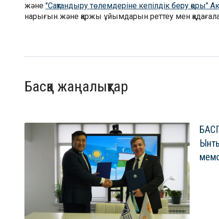
және
"Сақтандыру төлемдеріне кепілдік беру қоры" 
нарығын және қаржы ұйымдарын реттеу мен қадағалау
Басқа жаңалықтар
БАСП
Ынт
мемо