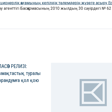
Акционерлік қоғамының кепілдік төлемдерін жүзеге асыру Е
 агенттігі Басқармасының 2010 жылдың 30 сәуірдегі № 62 
АСӨЗ РЕЛИЗІ:
ымақтастық туралы
рандумға қол қою