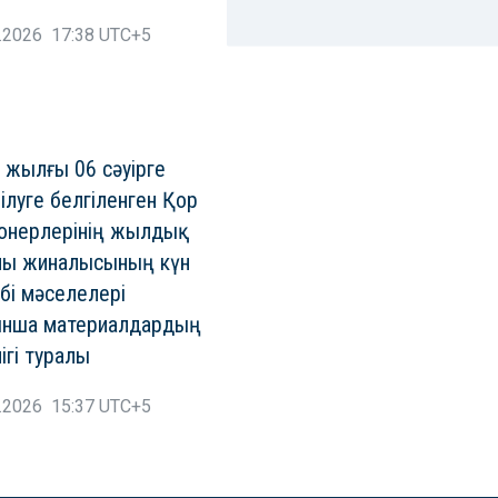
.2026 17:38 UTC+5
 жылғы 06 сәуірге
зілуге белгіленген Қор
онерлерінің жылдық
пы жиналысының күн
ібі мәселелері
ынша материалдардың
лігі туралы
.2026 15:37 UTC+5