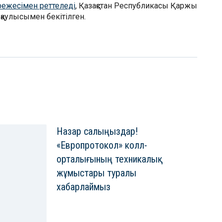
режесімен реттеледі
, Қазақстан Республикасы Қаржы
қаулысымен бекітілген.
Назар салыңыздар!
«Европротокол» колл-
орталығының техникалық
жұмыстары туралы
хабарлаймыз