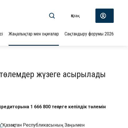
Қазақ
сі
Жаңалықтар мен оқиғалар
Сақтандыру форумы 2026
к төлемдер жүзеге асырылады
редиторына 1 666 800 теңгеге кепілдік төлемін
ы"
Қазақстан Республикасының Заңымен