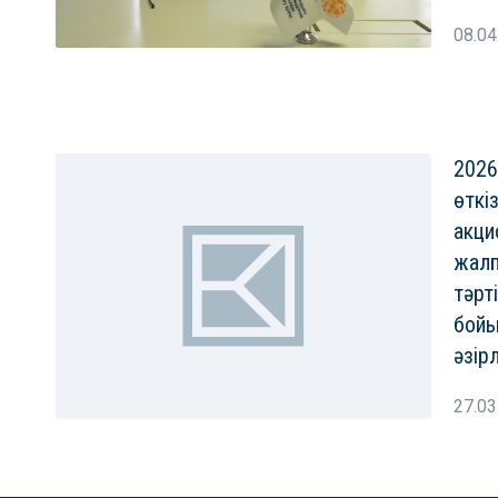
08.04
2026
өткі
акци
жал
тәрт
бой
әзір
27.03