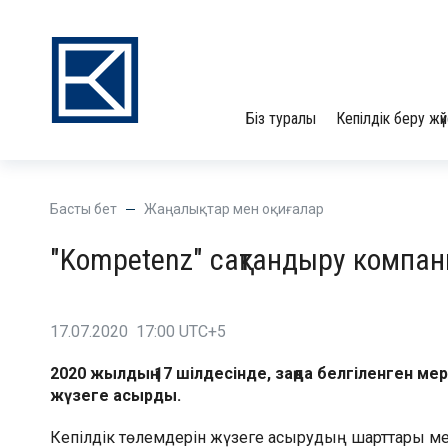
Біз туралы
Кепілдік беру жүй
Басты бет
Жаңалықтар мен оқиғалар
"Kompetenz" сақтандыру компа
17.07.2020 17:00 UTC+5
2020 жылдың 17 шілдесінде, заңда белгіленген ме
жүзеге асырды.
Кепілдік төлемдерін жүзеге асырудың шарттары мен