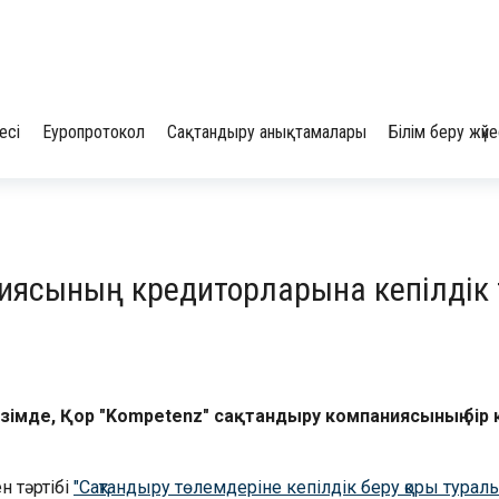
есі
Еуропротокол
Сақтандыру анықтамалары
Білім беру жүйе
ниясының кредиторларына кепілді
рзімде, Қор "Kompetenz" сақтандыру компаниясының бір к
 тәртібі
"Сақтандыру төлемдеріне кепілдік беру қоры турал