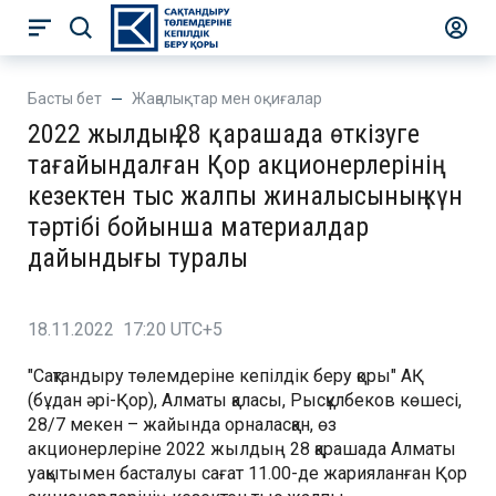
Басты бет
Жаңалықтар мен оқиғалар
2022 жылдың 28 қарашада өткізуге
тағайындалған Қор акционерлерінің
кезектен тыс жалпы жиналысының күн
тәртібі бойынша материалдар
дайындығы туралы
18.11.2022 17:20 UTC+5
"Сақтандыру төлемдеріне кепілдік беру қоры" АҚ
(бұдан әрі-Қор), Алматы қаласы, Рысқұлбеков көшесі,
28/7 мекен – жайында орналасқан, өз
акционерлеріне 2022 жылдың 28 қарашада Алматы
уақытымен басталуы сағат 11.00-де жарияланған Қор