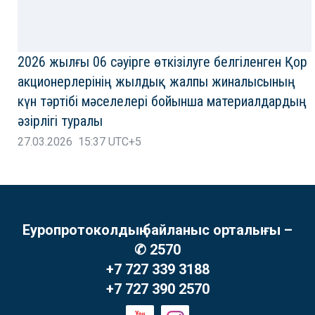
2026 жылғы 06 сәуірге өткізілуге белгіленген Қор
акционерлерінің жылдық жалпы жиналысының
күн тәртібі мәселелері бойынша материалдардың
әзірлігі туралы
27.03.2026 15:37 UTC+5
Еуропротоколдың байланыс орталығы –
✆ 2570
+7 727 339 3188
+7 727 390 2570