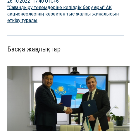
28.10.2022 17:40 UTC+6
"Сақтандыру төлемдеріне кепілдік беру қоры" АҚ
акционерлерінің кезектен тыс жалпы жиналысын
өткізу туралы
Басқа жаңалықтар