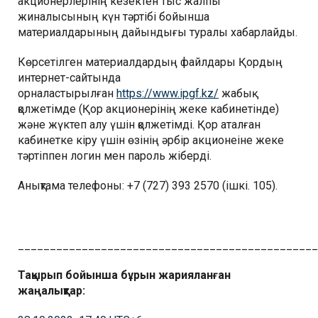
акционерлерінің кезектен тыс жалпы
жиналысының күн тәртібі бойынша
материалдарының дайындығы туралы хабарлайды.
Көрсетілген материалдардың файлдары Қордың
интернет-сайтында
орналастырылған
https://www.ipgf.kz/
жабық
қолжетімде (Қор акционерінің жеке кабинетінде)
және жүктеп алу үшін қолжетімді. Қор аталған
кабинетке кіру үшін өзінің әрбір акционеіне жеке
тәртіппен логин мен пароль жіберді.
Анықтама телефоны: +7 (727) 393 2570 (ішкі. 105).
_______________________________________________
Тақырып бойынша бұрын жарияланған
жаңалықтар: