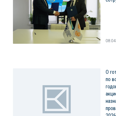
08.04
О го
по в
годо
акци
назн
пров
2026