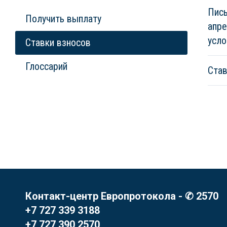
Пись
Получить выплату
апре
усло
Ставки взносов
Глоссарий
Став
Контакт-центр Европротокола - ✆ 2570
+7 727 339 3188
+7 727 390 2570