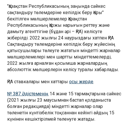
"Қазақстан Республикасының заңында сәйкес
сақтандыру төлемдеріне кепілдік беру Қоры"
бекітілген мөлшерлемелер Қазақстан
Республикасының Қаржы нарығын реттеу және
дамыту агенттігіне (бұдан әрі – ҚРА) келісуге
жіберілді. 2022 жылғы 24 наурыздағы хатпен ҚРА
Сақтандыру төлемдеріне кепілдік беру жүйесінің
қатысушылары төлеуге жататын міндетті жарналар
мөлшерлемелері мен шартты міндеттемелерді,
2022 жылға арналған қосымша жарналардың
абсолюттік мөлшерлерін келісу туралы хабарлады.
ҚРА ставкалары мен хаттары
осы жерде
.
№ 387 Әдістеменің
14 және 15 тармақтарына сәйкес
(2021 жылғы 23 маусымнан бастап қолданыста
болған редакцияда) міндетті жарналар олар
төленетін күнтізбелік тоқсаннан кейінгі айдың 15
күнінен кешіктірілмей төленуге жатады.