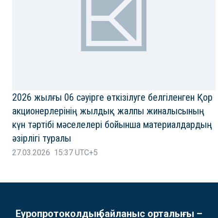
2026 жылғы 06 сәуірге өткізілуге белгіленген Қор
акционерлерінің жылдық жалпы жиналысының
күн тәртібі мәселелері бойынша материалдардың
әзірлігі туралы
27.03.2026 15:37 UTC+5
Еуропротоколдың байланыс орталығы –