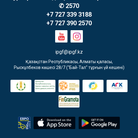
✆ 2570
+7 727 339 3188
+7 727 390 2570
ipgf@ipgf.kz
Қазақстан Республикасы, Алматы қаласы,

Рыскұлбеков көшесі 28/7 ("Бай-Тал" тұрғын үй кешені)