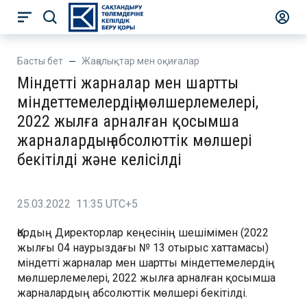
Басты бет
Жаңалықтар мен оқиғалар
Міндетті жарналар мен шартты
міндеттемелердің мөлшерлемелері,
2022 жылға арналған қосымша
жарналардың абсолюттік мөлшері
бекітілді және келісілді
25.03.2022 11:35 UTC+5
Қордың Директорлар кеңесінің шешімімен (2022
жылғы 04 наурыздағы № 13 отырыс хаттамасы)
міндетті жарналар мен шартты міндеттемелердің
мөлшерлемелері, 2022 жылға арналған қосымша
жарналардың абсолюттік мөлшері бекітілді.