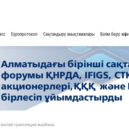
есі
Еуропротокол
Сақтандыру анықтамалары
Білім беру жүйе
Тікелей трансляция жазбасы