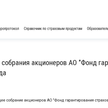
вропротокол
Справочник по страховым продуктам
Образовател
 собрания акционеров АО "Фонд га
да
щее собрание акционеров АО "Фонд гарантирования страхо