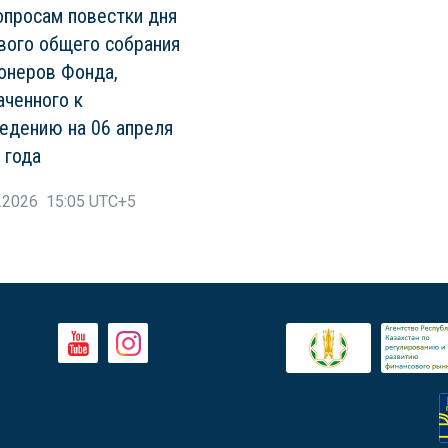
опросам повестки дня
вого общего собрания
онеров Фонда,
аченного к
едению на 06 апреля
 года
.2026 15:05 UTC+5