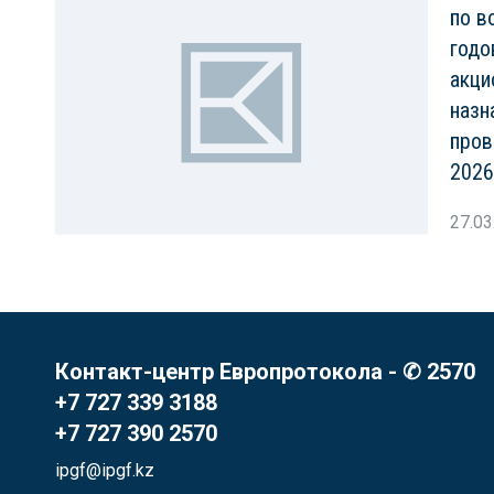
по в
годо
акци
назн
пров
2026
27.03
Контакт-центр Европротокола - ✆ 2570
+7 727 339 3188
+7 727 390 2570
ipgf@ipgf.kz