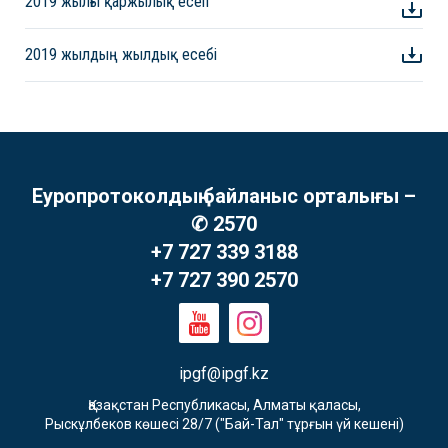
2019 жылғы қаржылық есеп
2019 жылдың жылдық есебі
Еуропротоколдың байланыс орталығы –
✆ 2570
+7 727 339 3188
+7 727 390 2570
ipgf@ipgf.kz
Қазақстан Республикасы, Алматы қаласы,

Рыскұлбеков көшесі 28/7 ("Бай-Тал" тұрғын үй кешені)