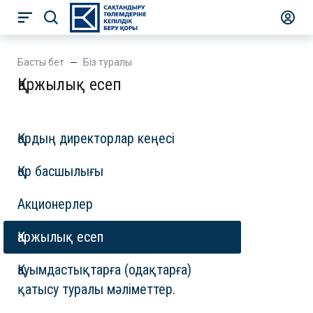
Басты бет
Біз туралы
Қаржылық есеп
Қордың директорлар кеңесі
Қор басшылығы
Акционерлер
Қаржылық есеп
Қауымдастықтарға (одақтарға)
қатысу туралы мәліметтер.