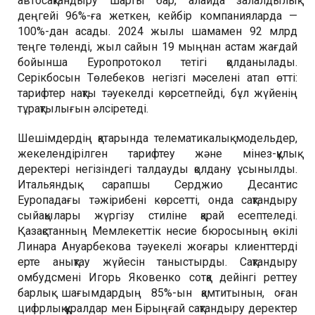
автосақтандыру шарты бар, алайда залалдылық
деңгейі 96%-ға жеткен, кейбір компанияларда —
100%-дан асады. 2024 жылы шамамен 92 млрд
теңге төленді, жыл сайын 19 мыңнан астам жағдай
бойынша Еуропротокол тетігі қолданылады.
Серікбосын Төлебеков негізгі мәселені атап өтті:
тарифтер нақты тәуекелді көрсетпейді, бұл жүйенің
тұрақтылығын әлсіретеді.
Шешімдердің қатарында телематикалық модельдер,
жекелендірілген тарифтеу және мінез-құлық
деректері негізіндегі талдауды қолдану ұсынылды.
Итальяндық сарапшы Серджио Десантис
Еуропадағы тәжірибені көрсетті, онда сақтандыру
сыйақылары жүргізу стиліне қарай есептеледі.
Қазақстанның Мемлекеттік несие бюросының өкілі
Линара Ануарбекова тәуекелі жоғары клиенттерді
ерте анықтау жүйесін таныстырды. Сақтандыру
омбудсмені Игорь Яковенко сотқа дейінгі реттеу
барлық шағымдардың 85%-ын қамтитынын, оған
цифрлық құралдар мен Бірыңғай сақтандыру деректер