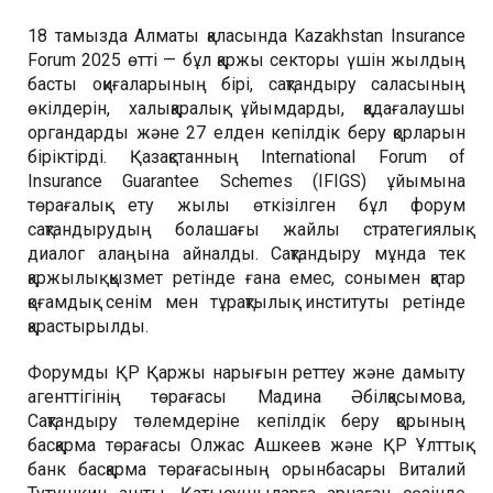
18 тамызда Алматы қаласында Kazakhstan Insurance
Forum 2025 өтті — бұл қаржы секторы үшін жылдың
басты оқиғаларының бірі, сақтандыру саласының
өкілдерін, халықаралық ұйымдарды, қадағалаушы
органдарды және 27 елден кепілдік беру қорларын
біріктірді. Қазақстанның International Forum of
Insurance Guarantee Schemes (IFIGS) ұйымына
төрағалық ету жылы өткізілген бұл форум
сақтандырудың болашағы жайлы стратегиялық
диалог алаңына айналды. Сақтандыру мұнда тек
қаржылық қызмет ретінде ғана емес, сонымен қатар
қоғамдық сенім мен тұрақтылық институты ретінде
қарастырылды.
Форумды ҚР Қаржы нарығын реттеу және дамыту
агенттігінің төрағасы Мадина Әбілқасымова,
Сақтандыру төлемдеріне кепілдік беру қорының
басқарма төрағасы Олжас Ашкеев және ҚР Ұлттық
банк басқарма төрағасының орынбасары Виталий