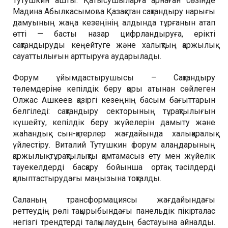
Тутушкин ашты. Қатысушыларға арнаған сөзінде
Мадина Абылкасымова Қазақстан сақтандыру нарығы
дамуының жаңа кезеңінің алдында тұрғанын атап
өтті — басты назар цифрландыруға, ерікті
сақтандыруды кеңейтуге және халықтың қаржылық
сауаттылығын арттыруға аударылады.
Форум ұйымдастырушысы – Сақтандыру
төлемдеріне кепілдік беру қоры атынан сөйлеген
Олжас Ашкеев қазіргі кезеңнің басым бағыттарын
белгіледі: сақтандыру секторының тұрақтылығын
күшейту, кепілдік беру жүйелерін дамыту және
жаһандық сын-қатерлер жағдайында халықаралық
үйлестіру. Виталий Тутушкин форум алаңдарының
қаржылық тұрақтылықты қамтамасыз ету мен жүйелік
тәуекелдерді басқару бойынша ортақ тәсілдерді
қалыптастырудағы маңызына тоқталды.
Саланың трансформациясы жағдайындағы
реттеудің рөлі тақырыбындағы панельдік пікірталас
негізгі трендтерді талқылаудың бастауына айналды.