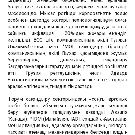
сақтандыру жүйесіне бәсекелес емес, қосымша
болуы тиіс екенін атап өтті, әсіресе сыни аурулар
мәселесінде. Мысал ретінде: корпоративтік полис
есебінен шетелде жоғары технологиялық ем алған
пациенттің жағдайы және денсаулық сақтаудағы жыл
сайынғы инфляция — 20%-дан жоғары екендігі
келтірілді. BCC Life компаниясының өкілі Гүлжан
Джақсымбетова мен “MOI сақтандыру брокері”
компаниясының өкілі Гаухар Қасымқанова жұмыс
берушілердің денсаулық сақтандыру
бағдарламаларын тарату арнасы ретіндегі рөлін атап
өтті. Грузия реттеушісінің өкілі Эдвард
Вахтангишвили мемлекеттік және жеке сектордың
аралас үлгілерінің тиімділігін растады.
Форум сақтандыру секторындағы «соңғы қорғаныс
шебі» болып табылатын тұрақтылық және кепілдік
беру жүйелерін талқылаумен аяқталды. Assuris
(Канада), PIDM (Малайзия), IADI, сондай-ақ Австралия
мен Ирландияның қадағалау органдарының өкілдері
пассивті өтемақы механизмдерінен белсенді алдын