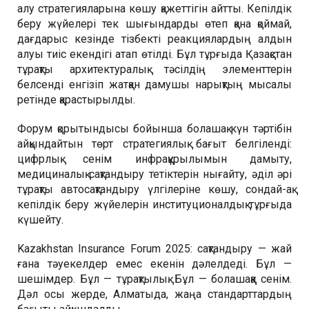
алу стратегияларына көшу қажеттігін айтты. Кепілдік
беру жүйелері тек шығындарды өтеп қана қоймай,
дағдарыс кезінде тізбекті реакциялардың алдын
алуы тиіс екендігі атап өтілді. Бұл тұрғыда Қазақстан
тұрақты архитектуралық тәсілдің элементтерін
белсенді енгізіп жатқан дамушы нарықтың мысалы
ретінде қарастырылды.
Форум қорытындысы бойынша болашақ күн тәртібін
айқындайтын төрт стратегиялық бағыт белгіленді:
цифрлық сенім инфрақұрылымын дамыту,
медициналық сақтандыру тетіктерін нығайту, әділ әрі
тұрақты автоcақтандыру үлгілеріне көшу, сондай-ақ
кепілдік беру жүйелерін институционалдық тұрғыда
күшейту.
Kazakhstan Insurance Forum 2025: сақтандыру — жай
ғана тәуекелдер емес екенін дәлелдеді. Бұл —
шешімдер. Бұл — тұрақтылық. Бұл — болашаққа сенім.
Дәл осы жерде, Алматыда, жаңа стандарттардың