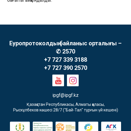
бағыты айқындалды.
Еуропротоколдың байланыс орталығы –
✆ 2570
+7 727 339 3188
+7 727 390 2570
ipgf@ipgf.kz
Қазақстан Республикасы, Алматы қаласы,

Рыскұлбеков көшесі 28/7 ("Бай-Тал" тұрғын үй кешені)