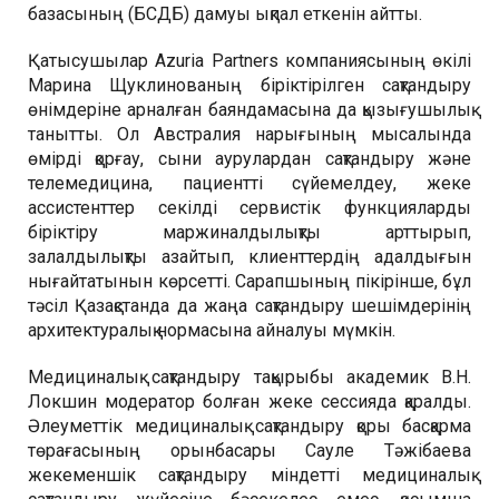
базасының (БСДБ) дамуы ықпал еткенін айтты.
Қатысушылар Azuria Partners компаниясының өкілі
Марина Щуклинованың біріктірілген сақтандыру
өнімдеріне арналған баяндамасына да қызығушылық
танытты. Ол Австралия нарығының мысалында
өмірді қорғау, сыни аурулардан сақтандыру және
телемедицина, пациентті сүйемелдеу, жеке
ассистенттер секілді сервистік функцияларды
біріктіру маржиналдылықты арттырып,
залалдылықты азайтып, клиенттердің адалдығын
нығайтатынын көрсетті. Сарапшының пікірінше, бұл
тәсіл Қазақстанда да жаңа сақтандыру шешімдерінің
архитектуралық нормасына айналуы мүмкін.
Медициналық сақтандыру тақырыбы академик В.Н.
Локшин модератор болған жеке сессияда қаралды.
Әлеуметтік медициналық сақтандыру қоры басқарма
төрағасының орынбасары Сауле Тәжібаева
жекеменшік сақтандыру міндетті медициналық