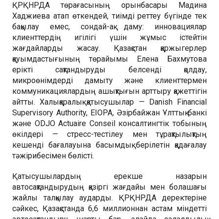
ҚРҚНРДА төрағасының орынбасары Мадина
Хаджиева атап өткендей, тиімді реттеу бүгінде тек
бақылау емес, сондай-ақ даму: инновациялар
клиенттердің игілігі үшін жұмыс істейтін
жағдайларды жасау. Қазақстан қаржыгерлер
қауымдастығының төрайымы Елена Бахмутова
ерікті сақтандыруды белсенді қолдау,
микроөнімдерді дамыту және клиенттермен
коммуникациялардың ашықтығын арттыру қажеттігін
айтты. Халықаралық қатысушылар — Danish Financial
Supervisory Authority, EIOPA, Әзірбайжан Ұлттық банкі
және ODJO Actuaire Conseil консалтингтік тобының
өкілдері — стресс-тестілеу мен тұрақтылықтың
кешенді бағалауына басымдық берілетін қадағалау
тәжірибесімен бөлісті.
Қатысушылардың ерекше назарын
автоcақтандырудың қазіргі жағдайы мен болашағы
жайлы талқылау аударды. ҚРҚНРДА деректеріне
сәйкес, Қазақстанда 6,6 миллионнан астам міндетті