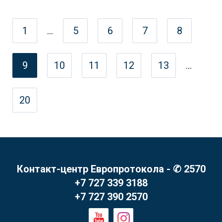
1
...
5
6
7
8
9
10
11
12
13
...
20
Контакт-центр Европротокола - ✆ 2570
+7 727 339 3188
+7 727 390 2570